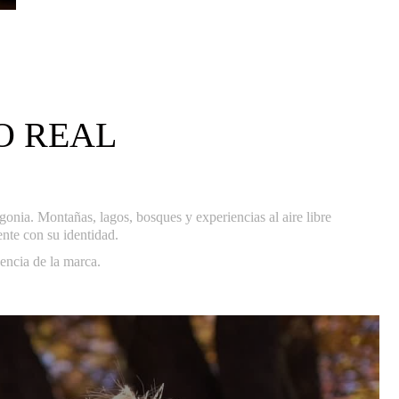
O REAL
gonia. Montañas, lagos, bosques y experiencias al aire libre
ente con su identidad.
encia de la marca.