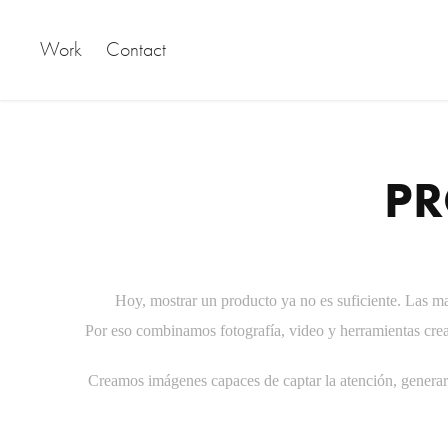
Work
Contact
PR
Hoy, mostrar un producto ya no es suficiente. Las ma
Por eso combinamos fotografía, video y herramientas crea
Creamos imágenes capaces de captar la atención, generar