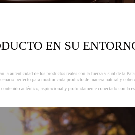
ODUCTO EN SU ENTORN
la autenticidad de los productos reales con la fuerza visual de la Pata
scenario perfecto para mostrar cada producto de manera natural y coher
n contenido auténtico, aspiracional y profundamente conectado con la es